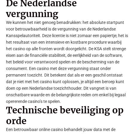
De Nederlandse
vergunning
We kunnen het niet genoeg benadrukken: het absolute startpunt
voor betrouwbaarheid is de vergunning van de Nederlandse
Kansspelautoriteit. Deze licentie is niet zomaar een papiertje; het is
het resultaat van een intensieve en kostbare procedure waarbij
het casino op alle fronten wordt doorgelicht. De KSA stelt strenge
eisen aan de financiële stabiliteit, de eerlijkheid van de software,
het beleid voor verantwoord spelen en de bescherming van de
consument. Een casino met deze vergunning staat onder
permanent toezicht. Dit betekent dat als er een geschil ontstaat
dat je niet met het casino kunt oplossen, je altijd een beroep kunt
doen op een Nederlandse toezichthouder. Dit vangnet is van
onschatbare waarde en de belangrijkste reden om enkel bij legaal
opererende casino’s te spelen.
Technische beveiliging op
orde
Een betrouwbaar online casino behandelt jouw data met de