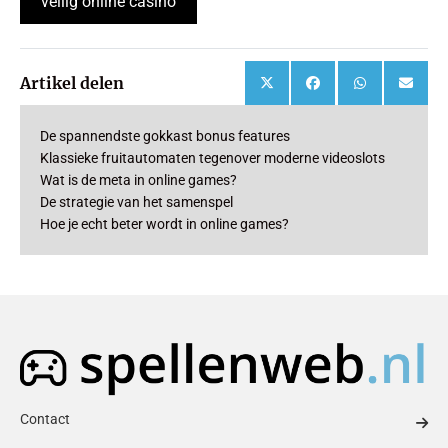
veilig online casino
Artikel delen
De spannendste gokkast bonus features
Klassieke fruitautomaten tegenover moderne videoslots
Wat is de meta in online games?
De strategie van het samenspel
Hoe je echt beter wordt in online games?
Contact