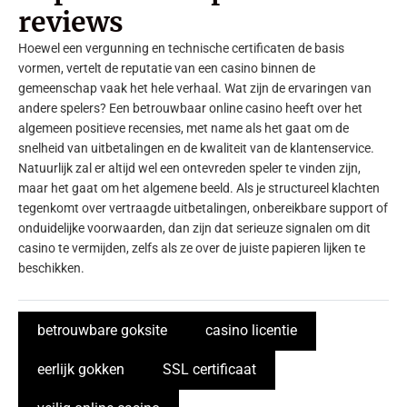
reviews
Hoewel een vergunning en technische certificaten de basis
vormen, vertelt de reputatie van een casino binnen de
gemeenschap vaak het hele verhaal. Wat zijn de ervaringen van
andere spelers? Een betrouwbaar online casino heeft over het
algemeen positieve recensies, met name als het gaat om de
snelheid van uitbetalingen en de kwaliteit van de klantenservice.
Natuurlijk zal er altijd wel een ontevreden speler te vinden zijn,
maar het gaat om het algemene beeld. Als je structureel klachten
tegenkomt over vertraagde uitbetalingen, onbereikbare support of
onduidelijke voorwaarden, dan zijn dat serieuze signalen om dit
casino te vermijden, zelfs als ze over de juiste papieren lijken te
beschikken.
betrouwbare goksite
casino licentie
eerlijk gokken
SSL certificaat