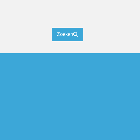
Zoeken